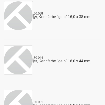
Kurzname:
4.160.038
Stempelfeder, Kennfarbe "gelb" 16,0 x 38 mm
Art.-Nr.:
100334
Kurzname:
4.160.044
Stempelfeder, Kennfarbe "gelb" 16,0 x 44 mm
Art.-Nr.:
100335
Kurzname:
4.160.051