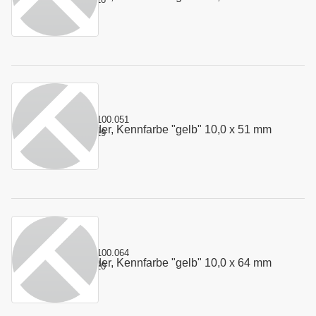
Kurzname:
4.100.051
Stempelfeder, Kennfarbe "gelb" 10,0 x 51 mm
Art.-Nr.:
100319
Kurzname:
4.100.064
Stempelfeder, Kennfarbe "gelb" 10,0 x 64 mm
Art.-Nr.:
100320