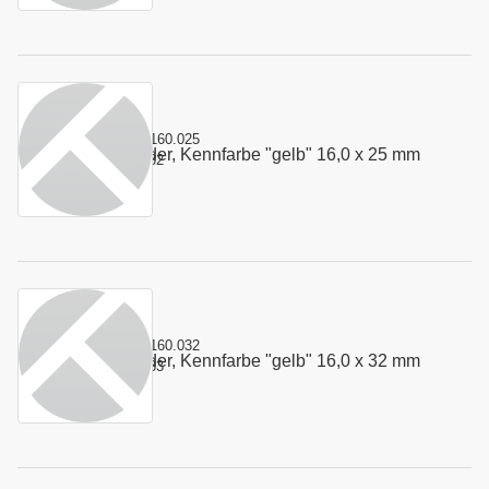
Kurzname:
4.160.025
Stempelfeder, Kennfarbe "gelb" 16,0 x 25 mm
Art.-Nr.:
100332
Kurzname:
4.160.032
Stempelfeder, Kennfarbe "gelb" 16,0 x 32 mm
Art.-Nr.:
100333