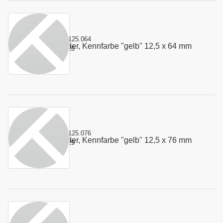
Kurzname:
4.125.064
Stempelfeder, Kennfarbe "gelb" 12,5 x 64 mm
Art.-Nr.:
100328
Kurzname:
4.125.076
Stempelfeder, Kennfarbe "gelb" 12,5 x 76 mm
Art.-Nr.:
100329