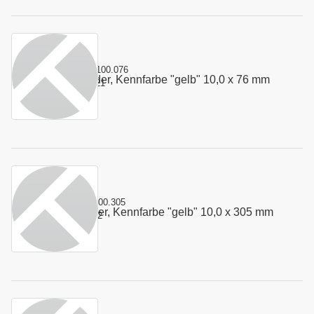
Kurzname:
4.100.076
Stempelfeder, Kennfarbe "gelb" 10,0 x 76 mm
Art.-Nr.:
100321
Kurzname:
4.100.305
Stempelfeder, Kennfarbe "gelb" 10,0 x 305 mm
Art.-Nr.:
100322