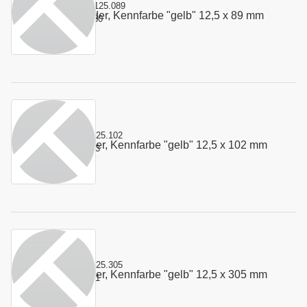
Kurzname:
4.125.089
Stempelfeder, Kennfarbe "gelb" 12,5 x 89 mm
Art.-Nr.:
100330
Kurzname:
4.125.102
Stempelfeder, Kennfarbe "gelb" 12,5 x 102 mm
Art.-Nr.:
155633
Kurzname:
4.125.305
Stempelfeder, Kennfarbe "gelb" 12,5 x 305 mm
Art.-Nr.:
100331