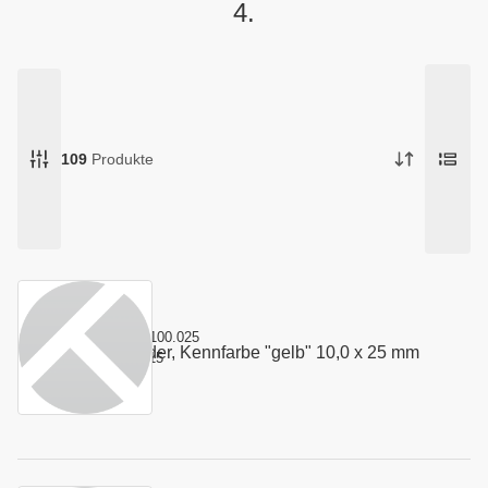
4.
109
Produkte
Kurzname:
4.100.025
Stempelfeder, Kennfarbe "gelb" 10,0 x 25 mm
Art.-Nr.:
100315