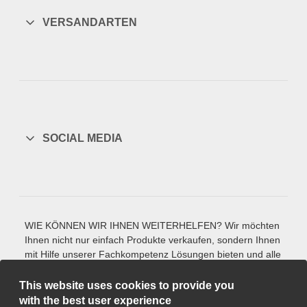
VERSANDARTEN
SOCIAL MEDIA
WIE KÖNNEN WIR IHNEN WEITERHELFEN? Wir möchten
Ihnen nicht nur einfach Produkte verkaufen, sondern Ihnen
mit Hilfe unserer Fachkompetenz Lösungen bieten und alle
Fragen beantworten, die Sie zu unseren Werkzeug-
Normalien und Produkten haben. Sie finden ein Produkt
This website uses cookies to provide you
nicht in unserem Katalog? Bitte sprechen Sie uns an. Wir
with the best user experience