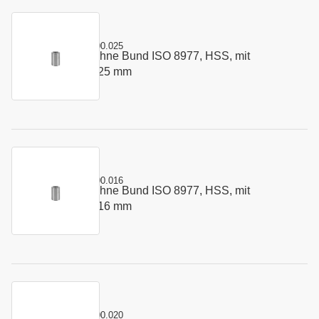
Kurzname:
C8977.0500.025
Schneidbuchse ohne Bund ISO 8977, HSS, mit
Art.-Nr.:
146806
Startbohrung 5 x 25 mm
Kurzname:
C8977.0600.016
Schneidbuchse ohne Bund ISO 8977, HSS, mit
Art.-Nr.:
179627
Startbohrung 6 x 16 mm
Kurzname:
C8977.0600.020