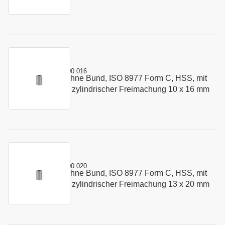
Kurzname:
C8977.1300.016
Schneidbuchse ohne Bund, ISO 8977 Form C, HSS, mit
Art.-Nr.:
179595
Startbohrung und zylindrischer Freimachung 10 x 16 mm
Kurzname:
C8977.1300.020
Schneidbuchse ohne Bund, ISO 8977 Form C, HSS, mit
Art.-Nr.:
147963
Startbohrung und zylindrischer Freimachung 13 x 20 mm