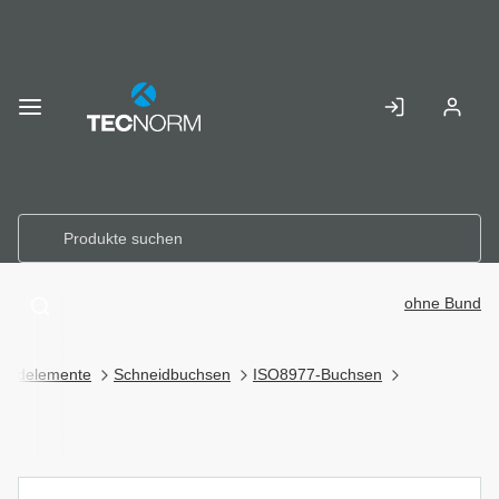
Skip to
Main
Anmelden
Registr
Content
ohne Bund
neidelemente
Schneidbuchsen
ISO8977-Buchsen