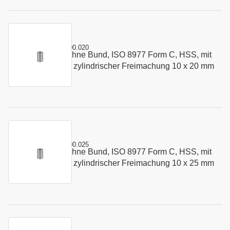
Kurzname:
C8977.1000.020
Schneidbuchse ohne Bund, ISO 8977 Form C, HSS, mit
Art.-Nr.:
148143
Startbohrung und zylindrischer Freimachung 10 x 20 mm
Kurzname:
C8977.1000.025
Schneidbuchse ohne Bund, ISO 8977 Form C, HSS, mit
Art.-Nr.:
147535
Startbohrung und zylindrischer Freimachung 10 x 25 mm