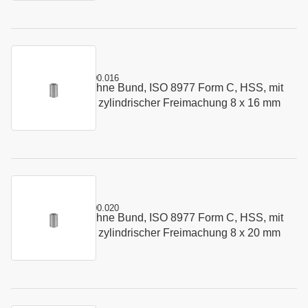
Kurzname:
C8977.0800.016
Schneidbuchse ohne Bund, ISO 8977 Form C, HSS, mit
Art.-Nr.:
179591
Startbohrung und zylindrischer Freimachung 8 x 16 mm
Kurzname:
C8977.0800.020
Schneidbuchse ohne Bund, ISO 8977 Form C, HSS, mit
Art.-Nr.:
147961
Startbohrung und zylindrischer Freimachung 8 x 20 mm