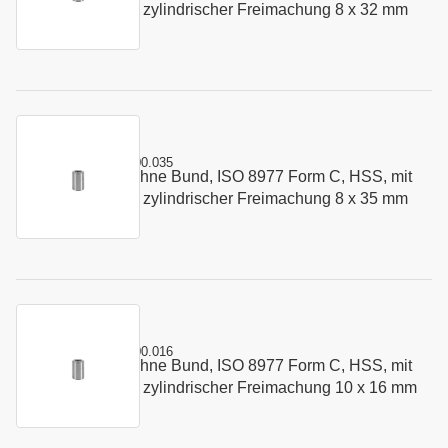
Startbohrung und zylindrischer Freimachung 8 x 32 mm
Kurzname:
C8977.0800.035
Schneidbuchse ohne Bund, ISO 8977 Form C, HSS, mit
Art.-Nr.:
179594
Startbohrung und zylindrischer Freimachung 8 x 35 mm
Kurzname:
C8977.1000.016
Schneidbuchse ohne Bund, ISO 8977 Form C, HSS, mit
Art.-Nr.:
164848
Startbohrung und zylindrischer Freimachung 10 x 16 mm