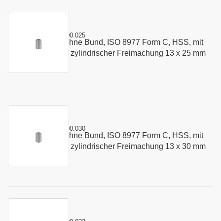
Kurzname:
C8977.1300.025
Schneidbuchse ohne Bund, ISO 8977 Form C, HSS, mit
Art.-Nr.:
135153
Startbohrung und zylindrischer Freimachung 13 x 25 mm
Kurzname:
C8977.1300.030
Schneidbuchse ohne Bund, ISO 8977 Form C, HSS, mit
Art.-Nr.:
165501
Startbohrung und zylindrischer Freimachung 13 x 30 mm