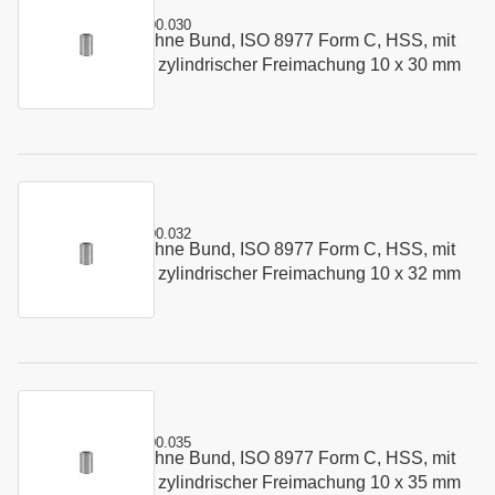
Kurzname:
C8977.1000.030
Schneidbuchse ohne Bund, ISO 8977 Form C, HSS, mit
Art.-Nr.:
162607
Startbohrung und zylindrischer Freimachung 10 x 30 mm
Kurzname:
C8977.1000.032
Schneidbuchse ohne Bund, ISO 8977 Form C, HSS, mit
Art.-Nr.:
150759
Startbohrung und zylindrischer Freimachung 10 x 32 mm
Kurzname:
C8977.1000.035
Schneidbuchse ohne Bund, ISO 8977 Form C, HSS, mit
Art.-Nr.:
147321
Startbohrung und zylindrischer Freimachung 10 x 35 mm