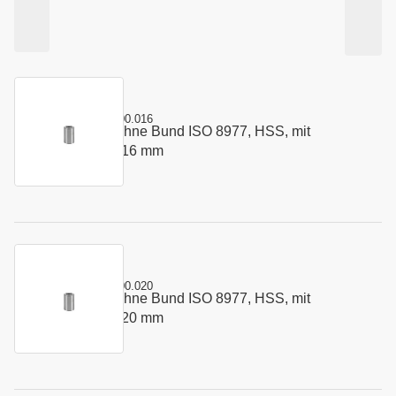
Kurzname:
C8977.0500.016
Schneidbuchse ohne Bund ISO 8977, HSS, mit
Art.-Nr.:
168472
Startbohrung 5 x 16 mm
Kurzname:
C8977.0500.020
Schneidbuchse ohne Bund ISO 8977, HSS, mit
Art.-Nr.:
179590
Startbohrung 5 x 20 mm