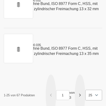
Kurzname:
C8977.1300.032
Schneidbuchse ohne Bund, ISO 8977 Form C, HSS, mit
Art.-Nr.:
142525
Startbohrung und zylindrischer Freimachung 13 x 32 mm
Kurzname:
C8977.1300.035
Schneidbuchse ohne Bund, ISO 8977 Form C, HSS, mit
Art.-Nr.:
179596
Startbohrung und zylindrischer Freimachung 13 x 35 mm
von
25
1-25 von 67 Produkten
3