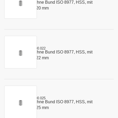
Schneidbuchse ohne Bund ISO 8977, HSS, mit
Art.-Nr.:
142434
Startbohrung 6 x 20 mm
Kurzname:
C8977.0600.022
Schneidbuchse ohne Bund ISO 8977, HSS, mit
Art.-Nr.:
262836
Startbohrung 6 x 22 mm
Kurzname:
C8977.0600.025
Schneidbuchse ohne Bund ISO 8977, HSS, mit
Art.-Nr.:
168473
Startbohrung 6 x 25 mm