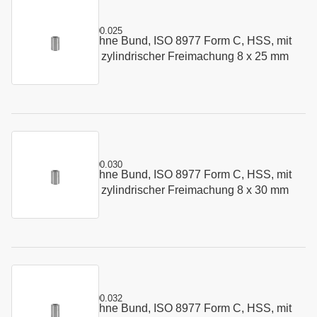
Kurzname:
C8977.0800.025
Schneidbuchse ohne Bund, ISO 8977 Form C, HSS, mit
Art.-Nr.:
137150
Startbohrung und zylindrischer Freimachung 8 x 25 mm
Kurzname:
C8977.0800.030
Schneidbuchse ohne Bund, ISO 8977 Form C, HSS, mit
Art.-Nr.:
179592
Startbohrung und zylindrischer Freimachung 8 x 30 mm
Kurzname:
C8977.0800.032
Schneidbuchse ohne Bund, ISO 8977 Form C, HSS, mit
Art.-Nr.:
179593