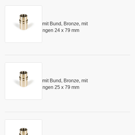
Kurzname:
N281.24
Führungsbuchse mit Bund, Bronze, mit
Art.-Nr.:
155414
Festschmierstoffringen 24 x 79 mm
Kurzname:
N281.25
Führungsbuchse mit Bund, Bronze, mit
Art.-Nr.:
155415
Festschmierstoffringen 25 x 79 mm
Kurzname:
N281.30