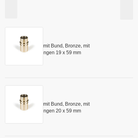
Kurzname:
N281.19
Führungsbuchse mit Bund, Bronze, mit
Art.-Nr.:
155412
Festschmierstoffringen 19 x 59 mm
Kurzname:
N281.20
Führungsbuchse mit Bund, Bronze, mit
Art.-Nr.:
155413
Festschmierstoffringen 20 x 59 mm