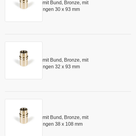
Führungsbuchse mit Bund, Bronze, mit
Art.-Nr.:
154891
Festschmierstoffringen 30 x 93 mm
Kurzname:
N281.32
Führungsbuchse mit Bund, Bronze, mit
Art.-Nr.:
155416
Festschmierstoffringen 32 x 93 mm
Kurzname:
N281.38
Führungsbuchse mit Bund, Bronze, mit
Art.-Nr.:
138073
Festschmierstoffringen 38 x 108 mm