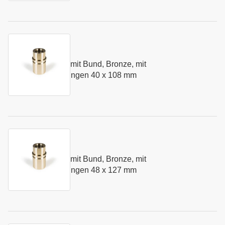
Kurzname:
N281.40
Führungsbuchse mit Bund, Bronze, mit
Art.-Nr.:
138074
Festschmierstoffringen 40 x 108 mm
Kurzname:
N281.48
Führungsbuchse mit Bund, Bronze, mit
Art.-Nr.:
155417
Festschmierstoffringen 48 x 127 mm