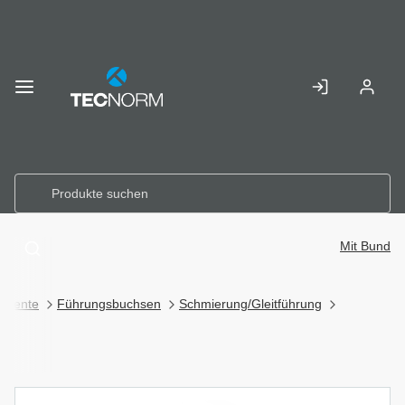
Skip to
Main
Anmelden
Registr
Content
Mit Bund
emente
Führungsbuchsen
Schmierung/Gleitführung