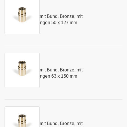
Kurzname:
N281.50
Führungsbuchse mit Bund, Bronze, mit
Art.-Nr.:
147481
Festschmierstoffringen 50 x 127 mm
Kurzname:
N281.63
Führungsbuchse mit Bund, Bronze, mit
Art.-Nr.:
147853
Festschmierstoffringen 63 x 150 mm
Kurzname:
N281.80
Führungsbuchse mit Bund, Bronze, mit
Art.-Nr.:
147482