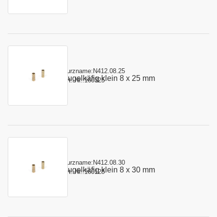
Kurzname:
N412.08.25
Kugelkäfig klein 8 x 25 mm
Art.-Nr.:
160325
Kurzname:
N412.08.30
Kugelkäfig klein 8 x 30 mm
Art.-Nr.:
160128