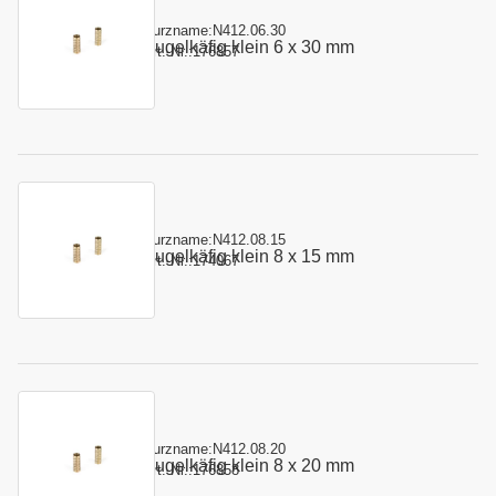
Kurzname:
N412.06.30
Kugelkäfig klein 6 x 30 mm
Art.-Nr.:
176857
Kurzname:
N412.08.15
Kugelkäfig klein 8 x 15 mm
Art.-Nr.:
174067
Kurzname:
N412.08.20
Kugelkäfig klein 8 x 20 mm
Art.-Nr.:
176858