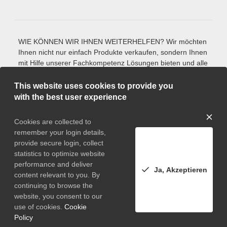
WIE KÖNNEN WIR IHNEN WEITERHELFEN? Wir möchten
Ihnen nicht nur einfach Produkte verkaufen, sondern Ihnen
mit Hilfe unserer Fachkompetenz Lösungen bieten und alle
Fragen beantworten, die Sie zu unseren Werkzeug-
Normalien und Produkten haben. Sie finden ein Produkt
This website uses cookies to provide you
nicht in unserem Katalog? Bitte sprechen Sie uns an. Wir
with the best user experience
finden mit unserer jahrelangen Erfahrung die
maßgeschneiderte Lösung, die Ihrer Anforderung
Cookies are collected to
entspricht. Auch bei allen weiteren Anliegen und Wünschen
remember your login details,
stehen wir gerne zur Verfügung. Sie können uns jederzeit
provide secure login, collect
per Mail kontaktieren oder anrufen.
statistics to optimize website
* Alle Preise exkl. gesetzl. Mehrwertsteuer zzgl.
performance and deliver
Ja, Akzeptieren
Versandkosten und ggf. Nachnahmegebühren, wenn nicht
content relevant to you. By
anders angegeben.
continuing to browse the
website, you consent to our
use of cookies.
Cookie
© 2026 Oro, Inc. All Rights Reserved, made with OroCommerce by
IT
Policy
Mertens
for TECNORM GmbH & Co. KG