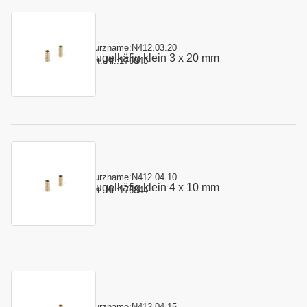
Kurzname:
N412.03.20
Kugelkäfig klein 3 x 20 mm
Art.-Nr.:
176843
Kurzname:
N412.04.10
Kugelkäfig klein 4 x 10 mm
Art.-Nr.:
176844
Kurzname:
N412.04.15