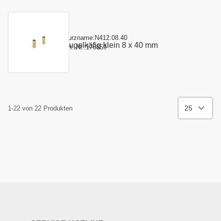
Kurzname:
N412.08.40
Kugelkäfig klein 8 x 40 mm
Art.-Nr.:
176859
25
1-22 von 22 Produkten