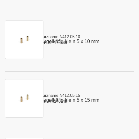
Kurzname:
N412.05.10
Kugelkäfig klein 5 x 10 mm
Art.-Nr.:
176848
Kurzname:
N412.05.15
Kugelkäfig klein 5 x 15 mm
Art.-Nr.:
176849