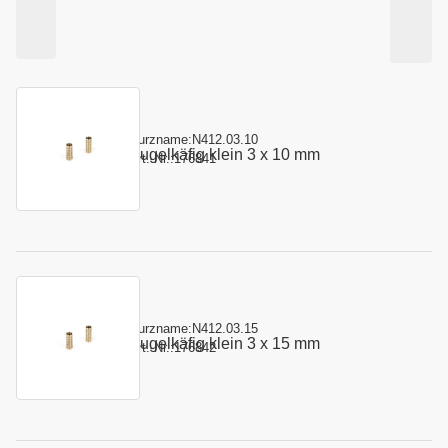
Kurzname:
N412.03.10
Kugelkäfig klein 3 x 10 mm
Art.-Nr.:
176841
Kurzname:
N412.03.15
Kugelkäfig klein 3 x 15 mm
Art.-Nr.:
176842