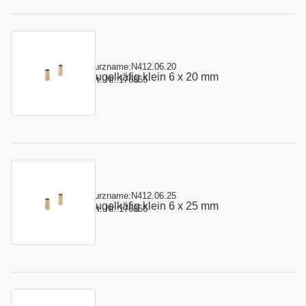
Kurzname:
N412.06.20
Kugelkäfig klein 6 x 20 mm
Art.-Nr.:
176855
Kurzname:
N412.06.25
Kugelkäfig klein 6 x 25 mm
Art.-Nr.:
176856