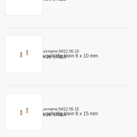
Kurzname:
N412.06.10
Kugelkäfig klein 6 x 10 mm
Art.-Nr.:
176853
Kurzname:
N412.06.15
Kugelkäfig klein 6 x 15 mm
Art.-Nr.:
176854