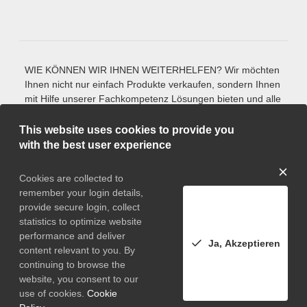
WIE KÖNNEN WIR IHNEN WEITERHELFEN? Wir möchten
Ihnen nicht nur einfach Produkte verkaufen, sondern Ihnen
mit Hilfe unserer Fachkompetenz Lösungen bieten und alle
Fragen beantworten, die Sie zu unseren Werkzeug-
Normalien und Produkten haben. Sie finden ein Produkt
This website uses cookies to provide you
nicht in unserem Katalog? Bitte sprechen Sie uns an. Wir
with the best user experience
finden mit unserer jahrelangen Erfahrung die
maßgeschneiderte Lösung, die Ihrer Anforderung
Cookies are collected to
entspricht. Auch bei allen weiteren Anliegen und Wünschen
remember your login details,
stehen wir gerne zur Verfügung. Sie können uns jederzeit
provide secure login, collect
per Mail kontaktieren oder anrufen.
statistics to optimize website
* Alle Preise exkl. gesetzl. Mehrwertsteuer zzgl.
performance and deliver
Ja, Akzeptieren
Versandkosten und ggf. Nachnahmegebühren, wenn nicht
content relevant to you. By
anders angegeben.
continuing to browse the
website, you consent to our
use of cookies.
Cookie
© 2026 Oro, Inc. All Rights Reserved, made with OroCommerce by
IT