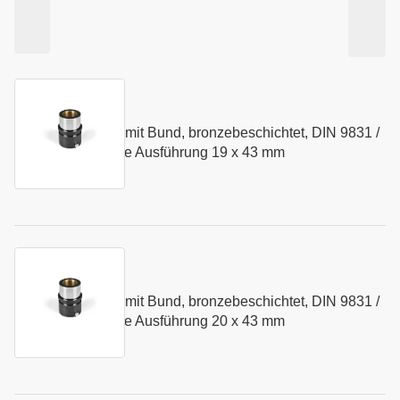
Kurzname:
N084.19
Führungsbuchse mit Bund, bronzebeschichtet, DIN 9831 /
Art.-Nr.:
103410
ISO 9448 - mittlere Ausführung 19 x 43 mm
Kurzname:
N084.20
Führungsbuchse mit Bund, bronzebeschichtet, DIN 9831 /
Art.-Nr.:
103411
ISO 9448 - mittlere Ausführung 20 x 43 mm