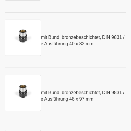
Kurzname:
N084.40
Führungsbuchse mit Bund, bronzebeschichtet, DIN 9831 /
Art.-Nr.:
103417
ISO 9448 - mittlere Ausführung 40 x 82 mm
Kurzname:
N084.48
Führungsbuchse mit Bund, bronzebeschichtet, DIN 9831 /
Art.-Nr.:
103418
ISO 9448 - mittlere Ausführung 48 x 97 mm