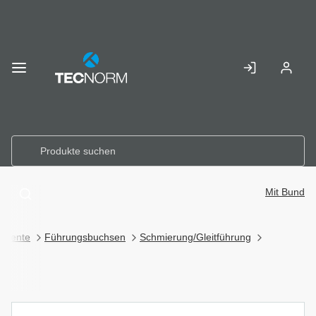
Skip to
Main
Anmelden
Registr
Content
Mit Bund
emente
Führungsbuchsen
Schmierung/Gleitführung