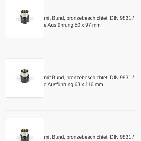
Kurzname:
N084.50
Führungsbuchse mit Bund, bronzebeschichtet, DIN 9831 /
Art.-Nr.:
103419
ISO 9448 - mittlere Ausführung 50 x 97 mm
Kurzname:
N084.63
Führungsbuchse mit Bund, bronzebeschichtet, DIN 9831 /
Art.-Nr.:
103420
ISO 9448 - mittlere Ausführung 63 x 116 mm
Kurzname:
N084.80
Führungsbuchse mit Bund, bronzebeschichtet, DIN 9831 /
Art.-Nr.:
103421