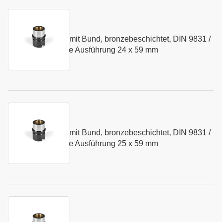
Kurzname:
N084.24
Führungsbuchse mit Bund, bronzebeschichtet, DIN 9831 /
Art.-Nr.:
103412
ISO 9448 - mittlere Ausführung 24 x 59 mm
Kurzname:
N084.25
Führungsbuchse mit Bund, bronzebeschichtet, DIN 9831 /
Art.-Nr.:
103413
ISO 9448 - mittlere Ausführung 25 x 59 mm
Kurzname:
N084.30