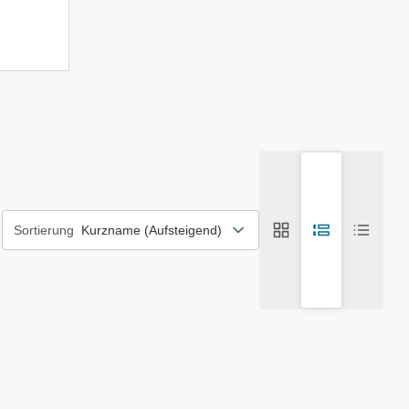
Gallerieansicht
Listenansicht
Kompakt
Sortierung
Kurzname (Aufsteigend)