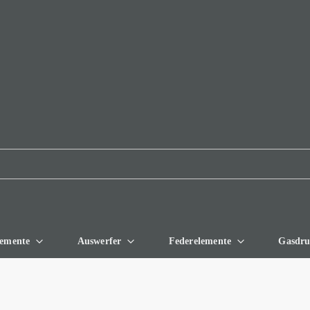
Skip to
Main
Content
lemente
Auswerfer
Federelemente
Gasdru