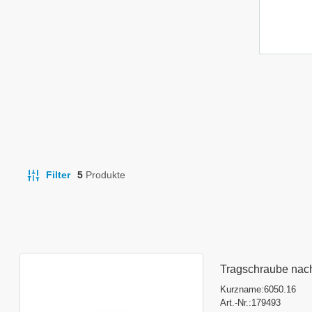
Filter
5
Produkte
Tragschraube nac
Kurzname:
6050.16
Art.-Nr.:
179493