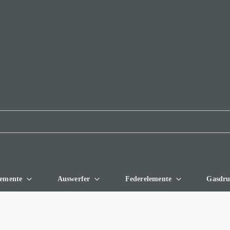
Skip to
Main
Content
lemente
Auswerfer
Federelemente
Gasdru