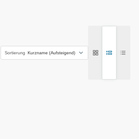
Gallerieansicht
Listenansicht
Kompakt
Sortierung
Kurzname (Aufsteigend)