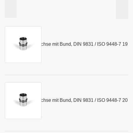
Kurzname:
N064.19
Kugelführungsbuchse mit Bund, DIN 9831 / ISO 9448-7 19
Art.-Nr.:
155373
x 43 mm
Kurzname:
N064.20
Kugelführungsbuchse mit Bund, DIN 9831 / ISO 9448-7 20
Art.-Nr.:
135716
x 43 mm