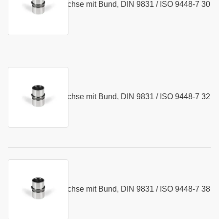
Kugelführungsbuchse mit Bund, DIN 9831 / ISO 9448-7 30
Art.-Nr.:
155376
x 75 mm
Kurzname:
N064.32
Kugelführungsbuchse mit Bund, DIN 9831 / ISO 9448-7 32
Art.-Nr.:
155377
x 75 mm
Kurzname:
N064.38
Kugelführungsbuchse mit Bund, DIN 9831 / ISO 9448-7 38
Art.-Nr.:
155378
x 82 mm