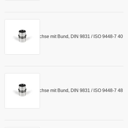
Kurzname:
N064.40
Kugelführungsbuchse mit Bund, DIN 9831 / ISO 9448-7 40
Art.-Nr.:
153146
x 82 mm
Kurzname:
N064.48
Kugelführungsbuchse mit Bund, DIN 9831 / ISO 9448-7 48
Art.-Nr.:
155379
x 97 mm