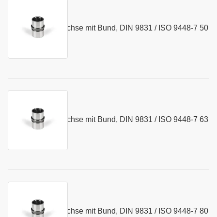
Kurzname:
N064.50
Kugelführungsbuchse mit Bund, DIN 9831 / ISO 9448-7 50
Art.-Nr.:
153148
x 97 mm
Kurzname:
N064.63
Kugelführungsbuchse mit Bund, DIN 9831 / ISO 9448-7 63
Art.-Nr.:
155380
x 116 mm
Kurzname:
N064.80
Kugelführungsbuchse mit Bund, DIN 9831 / ISO 9448-7 80
Art.-Nr.:
177122