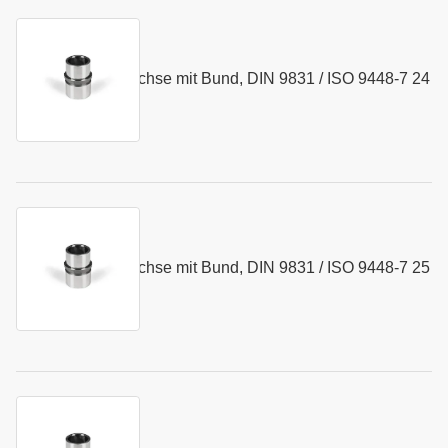
Kurzname:
N064.24
Kugelführungsbuchse mit Bund, DIN 9831 / ISO 9448-7 24
Art.-Nr.:
155374
x 59 mm
Kurzname:
N064.25
Kugelführungsbuchse mit Bund, DIN 9831 / ISO 9448-7 25
Art.-Nr.:
155375
x 59 mm
Kurzname:
N064.30