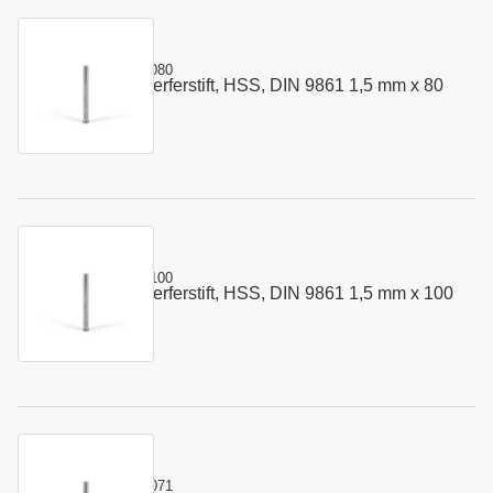
Kurzname:
302.0150.080
Vorstauch - Auswerferstift, HSS, DIN 9861 1,5 mm x 80
Art.-Nr.:
110075
mm
Kurzname:
302.0150.100
Vorstauch - Auswerferstift, HSS, DIN 9861 1,5 mm x 100
Art.-Nr.:
110077
mm
Kurzname:
302.0160.071