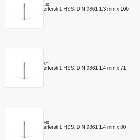
Kurzname:
302.0130.100
Vorstauch - Auswerferstift, HSS, DIN 9861 1,3 mm x 100
Art.-Nr.:
110049
mm
Kurzname:
302.0140.071
Vorstauch - Auswerferstift, HSS, DIN 9861 1,4 mm x 71
Art.-Nr.:
110060
mm
Kurzname:
302.0140.080
Vorstauch - Auswerferstift, HSS, DIN 9861 1,4 mm x 80
Art.-Nr.:
110061
mm