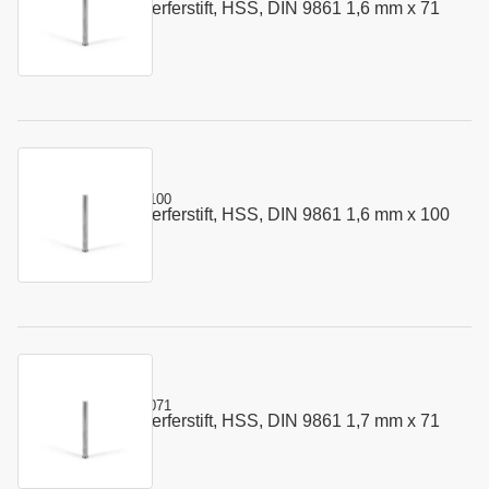
Vorstauch - Auswerferstift, HSS, DIN 9861 1,6 mm x 71
Art.-Nr.:
110088
mm
Kurzname:
302.0160.100
Vorstauch - Auswerferstift, HSS, DIN 9861 1,6 mm x 100
Art.-Nr.:
110091
mm
Kurzname:
302.0170.071
Vorstauch - Auswerferstift, HSS, DIN 9861 1,7 mm x 71
Art.-Nr.:
110102
mm