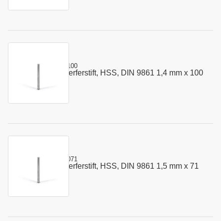
Kurzname:
302.0140.100
Vorstauch - Auswerferstift, HSS, DIN 9861 1,4 mm x 100
Art.-Nr.:
110063
mm
Kurzname:
302.0150.071
Vorstauch - Auswerferstift, HSS, DIN 9861 1,5 mm x 71
Art.-Nr.:
110074
mm