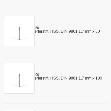
Kurzname:
302.0170.080
Vorstauch - Auswerferstift, HSS, DIN 9861 1,7 mm x 80
Art.-Nr.:
110103
mm
Kurzname:
302.0170.100
Vorstauch - Auswerferstift, HSS, DIN 9861 1,7 mm x 100
Art.-Nr.:
110105
mm