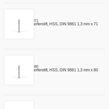
Kurzname:
302.0130.071
Vorstauch - Auswerferstift, HSS, DIN 9861 1,3 mm x 71
Art.-Nr.:
110046
mm
Kurzname:
302.0130.080
Vorstauch - Auswerferstift, HSS, DIN 9861 1,3 mm x 80
Art.-Nr.:
110047
mm