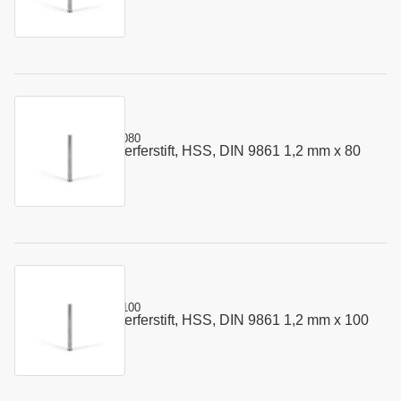
mm
Kurzname:
302.0120.080
Vorstauch - Auswerferstift, HSS, DIN 9861 1,2 mm x 80
Art.-Nr.:
110033
mm
Kurzname:
302.0120.100
Vorstauch - Auswerferstift, HSS, DIN 9861 1,2 mm x 100
Art.-Nr.:
110035
mm