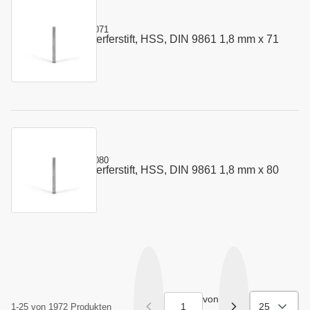
Kurzname:
302.0180.071
Vorstauch - Auswerferstift, HSS, DIN 9861 1,8 mm x 71
Art.-Nr.:
110116
mm
Kurzname:
302.0180.080
Vorstauch - Auswerferstift, HSS, DIN 9861 1,8 mm x 80
Art.-Nr.:
110117
mm
von
25
1-25 von 1972 Produkten