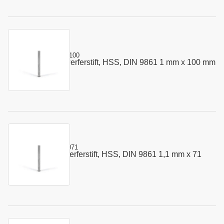
Kurzname:
302.0100.100
Vorstauch - Auswerferstift, HSS, DIN 9861 1 mm x 100 mm
Art.-Nr.:
110007
Kurzname:
302.0110.071
Vorstauch - Auswerferstift, HSS, DIN 9861 1,1 mm x 71
Art.-Nr.:
110018
mm