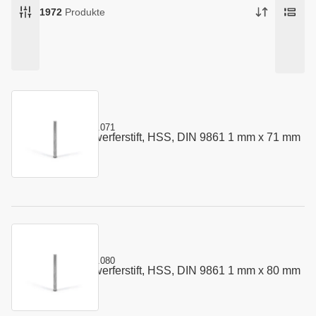
1972
Produkte
Kurzname:
302.0100.071
Vorstauch - Auswerferstift, HSS, DIN 9861 1 mm x 71 mm
Art.-Nr.:
110004
Kurzname:
302.0100.080
Vorstauch - Auswerferstift, HSS, DIN 9861 1 mm x 80 mm
Art.-Nr.:
110005