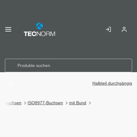
Skip to
Main
Anmelden
Registr
Content
Halbteil durchgängig
eidbuchsen
ISO8977-Buchsen
mit Bund